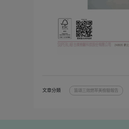
文章分類
笛頌三效燃萃美檢驗報告