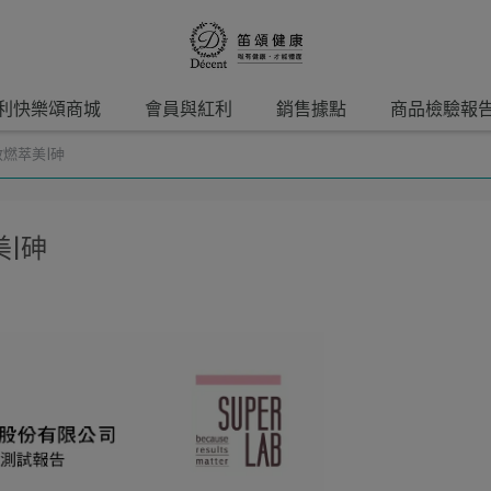
利快樂頌商城
會員與紅利
銷售據點
商品檢驗報
燃萃美|砷
|砷