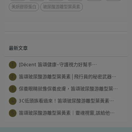
美妍膠原蛋白
玻尿酸游離型葉黃素
最新文章
1
[Décent 笛頌健康-守護視力好幫手⋯
2
笛頌玻尿酸游離型葉黃素│飛行員的秘密武器⋯
3
保養眼睛就像保養皮膚，笛頌玻尿酸游離型葉⋯
4
3C低頭族看過來！笛頌玻尿酸游離型葉黃素⋯
5
笛頌玻尿酸游離型葉黃素｜靈魂視窗,該給他⋯