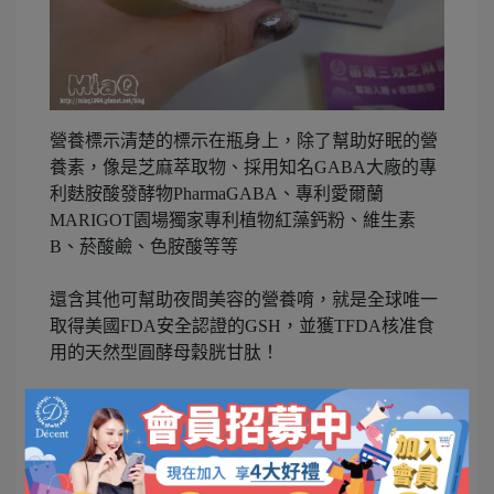
營養標示清楚的標示在瓶身上，除了幫助好眠的營
養素，像是芝麻萃取物、採用知名GABA大廠的專
利麩胺酸發酵物PharmaGABA、專利愛爾蘭
MARIGOT園場獨家專利植物紅藻鈣粉、維生素
B、菸酸鹼、色胺酸等等
還含其他可幫助夜間美容的營養唷，就是全球唯一
取得美國FDA安全認證的GSH，並獲TFDA核准食
用的天然型圓酵母穀胱甘肽！
集合一瓶舒壓好眠、生理調節、養顏美容的笛頌三
效芝麻眠