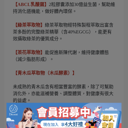
【ABCL乳酸菌】
2粒膠囊添加30億益生菌，幫助維
持消化道機能，做好體內環保。
【綠茶萃取物】
綠茶萃取物經特殊製程萃取出富含
茶多酚的完整綠茶精華（含40%EGCG），能更有
效攝取綠茶的優質成分。
【茶花萃取物】
能促進新陳代謝，維持健康體態
（減少脂肪形成）。
【青木瓜萃取物（木瓜酵素）】
未成熟的青木瓜含有相當豐富的酵素，除了可幫助
消化外，亦能滋補營養、調整體質，對健康有很大
的益處。