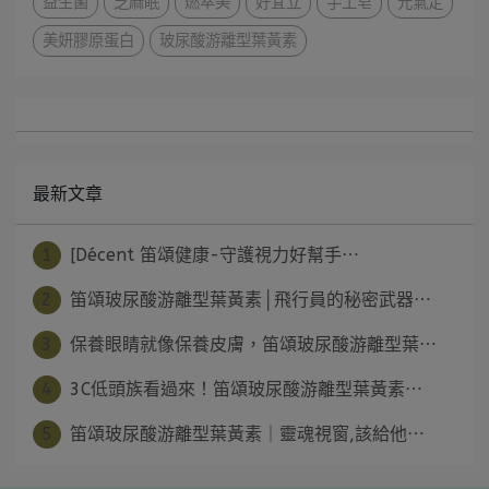
益生菌
芝麻眠
燃萃美
好宜立
手工皂
元氣定
美妍膠原蛋白
玻尿酸游離型葉黃素
最新文章
1
[Décent 笛頌健康-守護視力好幫手⋯
2
笛頌玻尿酸游離型葉黃素│飛行員的秘密武器⋯
3
保養眼睛就像保養皮膚，笛頌玻尿酸游離型葉⋯
4
3C低頭族看過來！笛頌玻尿酸游離型葉黃素⋯
5
笛頌玻尿酸游離型葉黃素｜靈魂視窗,該給他⋯