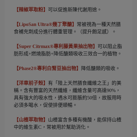
【辣椒萃取粉】
可以促進新陳代謝用途。
【LipoSan Ultra®幾丁聚醣】
常被視為一種天然膳
食補充劑成分進行體重管理。（提升飽足感）。
【Super Citrmax®專利藤黃果抽出物】
可以阻止脂
肪形成+燃燒脂肪+降低醣類吸收三效合一的植物。
【Phase2®專利白腎豆抽出物】
降低醣類的吸收。
【洋車前子殼】
有「陸上天然膳食纖維之王」的美
稱。含有豐富的天然纖維，纖維含量可高達90%，
具有強大的吸水性，遇水可膨脹約50倍，故服用時
必須多喝水，促使排便順暢。
【山楂萃取物】
山楂富含多種有機酸，能保持山楂
中的維生素C，常被用於幫助消化。