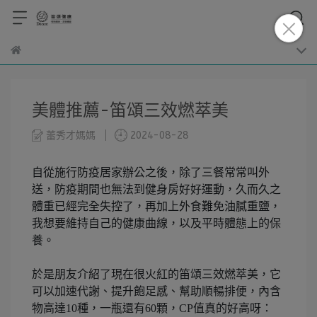
美體推薦-笛頌三效燃萃美
蕾秀才媽媽
2024-08-28
自從施行防疫居家辦公之後，除了三餐常常叫外
送，防疫期間也無法到健身房好好運動，久而久之
體重已經完全失控了，再加上外食難免油膩重鹽，
我想要維持自己的健康曲線，以及平時體態上的保
養。
於是朋友介紹了現在很火紅的笛頌三效燃萃美，它
可以加速代謝、提升飽足感、幫助順暢排便，內含
物高達10種，一瓶還有60顆，CP值真的好高呀：