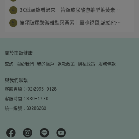
4
3C低頭族看過來！笛頌玻尿酸游離型葉黃素⋯
5
笛頌玻尿酸游離型葉黃素｜靈魂視窗,該給他⋯
關於笛頌健康
查詢
關於我們
我的帳戶
退款政策
隱私政策
服務條款
與我們聯繫
客服專線：(02)2995-9128
客服時間：8:30-17:30
統一編號：83288280