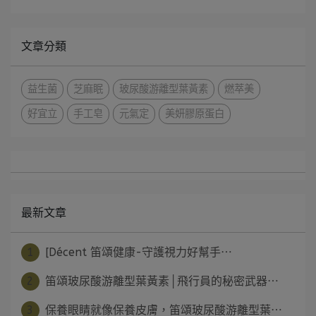
文章分類
益生菌
芝麻眠
玻尿酸游離型葉黃素
燃萃美
好宜立
手工皂
元氣定
美妍膠原蛋白
最新文章
1
[Décent 笛頌健康-守護視力好幫手⋯
2
笛頌玻尿酸游離型葉黃素│飛行員的秘密武器⋯
3
保養眼睛就像保養皮膚，笛頌玻尿酸游離型葉⋯