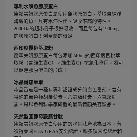
專利水解魚膠原蛋白
笛頌美妍膠原蛋白是使用魚膠原蛋白。萃取自純淨
海域的魚，具有水溶性佳、吸收率高的特性。
2000Da的超小分子很好吸收，而且每包有1900mg
的膠原蛋白！劑量給的很足！
西印度櫻桃萃取粉
笛頌美妍膠原蛋白每包添加240mg的西印度櫻桃萃
取粉（含維生素C）。維生素C有抗氧化作用，還可
以促進膠原蛋白的形成！
冰晶番茄萃取
冰晶番茄是一種有專利認證成分的白色番茄，含有
特殊的無色類胡蘿萄素 – 八氫茄紅素、六氫茄紅
素。是以色列科學家研發的最新養顏美容聖品。
天然型圓酵母穀胱甘肽
笛頌美妍膠原蛋白使用的穀胱甘肽產地為日本，有
獲得美國FDA-GRAS安全認證，跟多項國際認證和