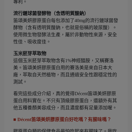
專利。
流行鏈球菌發酵物（含透明質酸鈉）
笛頌美妍膠原蛋白每包添加了40mg的流行鏈球菌發
酵物（含有透明質酸鈉，也就是俗稱的玻尿酸）。
使用微生物發酵法生產，屬於非動物性來源，安全
性佳、吸收度佳。
玉米胚芽萃取物
這個玉米胚芽萃取物含有1%神經醯胺，又稱賽洛
美。笛頌美妍膠原蛋白用的賽洛美是來自日本大
廠，萃取自天然植物，而且通過安全性跟穩定性的
測試。
看完這些成分介紹，真的覺得Décent笛頌美妍膠原
蛋白用料實在。不只有頂級膠原蛋白，還額外有其
他五種養顏美容成分，而且濃度都有足量添加喔。
■ Décent笛頌美妍膠原蛋白好吃嗎？有腥味嗎？
膠原蛋白類的保健食品最怕吃起來有腥味了。我吃