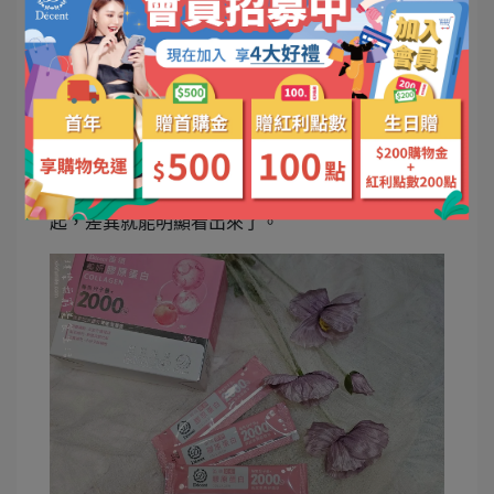
Décent笛頌美妍膠原蛋白 有效嗎？
有持續吃笛頌美妍膠原蛋白，讓我照鏡子時都心情
很不錯，就連素顏出門都很自在。
但營養補給品真的要長期固定吃。三天捕魚兩天曬
網的話，真的不要期待能看到養顏美容的明顯效果
喔，不要期待吃了一兩包就會容光煥發。保養要持
之以恆。等十幾年後，當你和同年齡的人走在一
起，差異就能明顯看出來了。