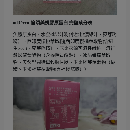
■ Décent笛頌美妍膠原蛋白 完整成分表
魚膠原蛋白、水蜜桃果汁粉(水蜜桃濃縮汁、麥芽糊
精）、西印度櫻桃萃取粉[西印度櫻桃萃取物(含維
生素C)、麥芽糊精〕、玉米來源可溶性纖維、流行
鏈球菌發酵物（含透明質酸鈉）、冰晶番茄萃取
物、天然型圓酵母穀胱甘肽、玉米胚芽萃取物（糊
精、玉米胚芽萃取物(含神經醯胺））