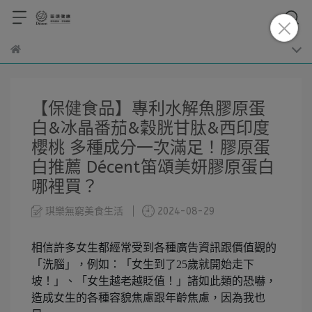
【保健食品】專利水解魚膠原蛋
白&冰晶番茄&穀胱甘肽&西印度
櫻桃 多種成分一次滿足！膠原蛋
白推薦 Décent笛頌美妍膠原蛋白
哪裡買？
琪樂無窮美食生活
2024-08-29
相信許多女生都經常受到各種廣告資訊跟價值觀的
「洗腦」，例如：「女生到了25歲就開始走下
坡！」、「女生越老越貶值！」諸如此類的恐嚇，
造成女生的各種容貌焦慮跟年齡焦慮，因為我也