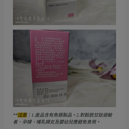
**
注意
：1.産品含有魚類製品。2.對穀胱甘肽過敏
者、孕婦、哺乳婦女及嬰幼兒應避免食用。