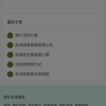
最新文章
1
端午消粽計畫
2
笛頌健康春節營運公告
3
笛笛鹿兒童繪畫比賽
4
刮刮樂領獎方式
5
笛頌健康豐收季開跑
關於笛頌健康
查詢
關於我們
我的帳戶
退款政策
隱私政策
服務條款