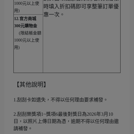
元以上使
1000
時填入折扣碼即可享整筆訂單優
用
)
惠一次。
12.官方商城
300元購物金
限結帳金額
(
元以上使
1000
用
)
【其他說明】
1.刮刮卡如遺失，不得以任何理由要求補發。
2.刮刮樂獎項1~獎項6最後對獎日為2026年3月10
日，以照片上傳日期為憑，逾期不得以任何理由邀
請補發。