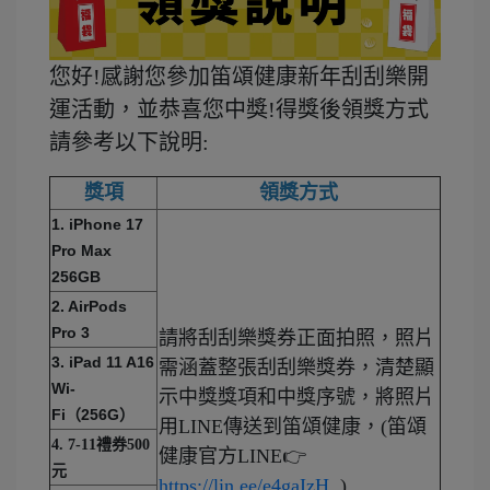
您好!感謝您參加笛頌健康新年刮刮樂開
運活動，並恭喜您中獎!得獎後領獎方式
請參考以下說明:
獎項
領獎方式
1. iPhone 17
Pro Max
256GB
2. AirPods
Pro 3
請將刮刮樂獎券正面拍照，照片
3. iPad 11 A16
需涵蓋整張刮刮樂獎券，清楚顯
Wi-
示中獎獎項和中獎序號，將照片
Fi（256G）
用LINE傳送到笛頌健康，(笛頌
禮券
4. 7-11
500
健康官方LINE👉
元
https://lin.ee/e4gaIzH
)