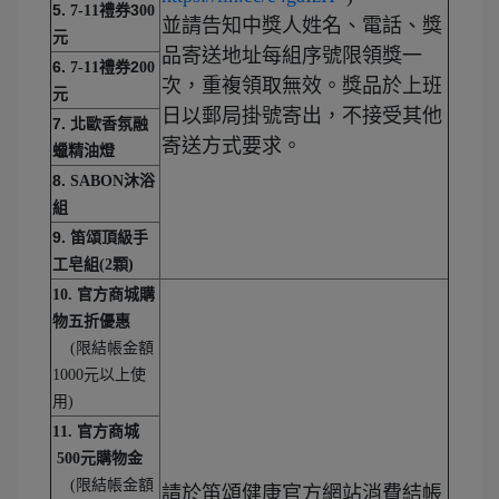
5.
禮券3
7-11
00
並請告知中獎人姓名、電話、獎
元
品寄送地址每組序號限領獎一
6.
禮券2
7-11
00
次，重複領取無效。獎品於上班
元
日以郵局掛號寄出，不接受其他
7. 北歐香氛融
寄送方式要求。
蠟精油燈
8.
沐浴
SABON
組
9. 笛頌頂級手
工皂組
顆
(2
)
10. 官方商城購
物五折優惠
限結帳金額
(
元以上使
1000
用
)
11. 官方商城
500元購物金
限結帳金額
(
請於笛頌健康官方網站消費結帳