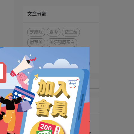
文章分類
芝麻眠
霜降
益生菌
燃萃美
美妍膠原蛋白
元氣定
好宜立
護
玻尿酸游離型葉黃素
葉黃素
會
最新文章
1
選購吃的膠原蛋白有撇步
腸