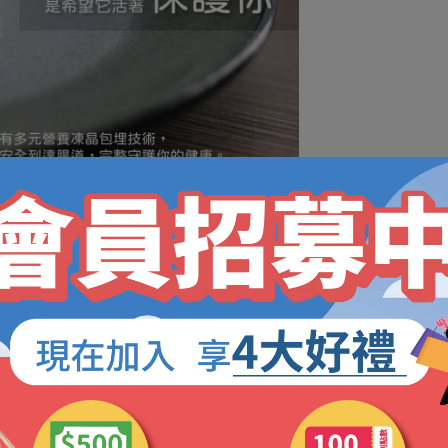
了四層
外衣，就像醫護人員穿了厚厚的🥼防護衣🥼一樣，可以保
生菌的劑型安定性和生存率提高的意思。
才會到達腸道。胃部有胃酸，沒有經過包覆的益生菌到達胃部就
於白吃，一點效果都沒有。
專利技術
，將益生菌包裹四層外衣，能
耐胃酸、膽鹼
，順利到達
效益生菌，是真正好的益生菌。