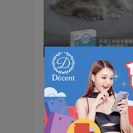
您知道嗎，笛頌三效益生菌的菌株一共
包
益生菌，讓它的存活率提高，也就是讓益
當益生菌進入您的口中，會經過胃，然後
被胃酸給破壞，到達不了腸道，吃了也等
笛頌三效益生菌，
擁有多元營養凍晶包埋
道定植，讓益生菌真正發揮作用。笛頌三