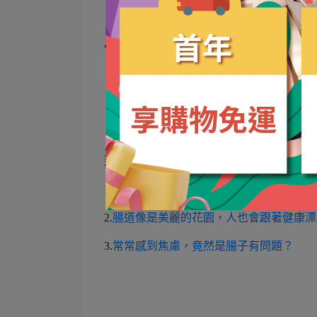
❤吃對好菌才重要，守護健康不能等❤
🔥買一送一熱銷搶購中🔥
🛒線上立即購👉🏻
https://decenthealthy.cyberbi
延伸閱讀:
1.
腸道的保健方式
2.
腸道像是美麗的花園，人也會跟著健康漂
3.
常常感到焦慮，竟然是腸子有問題？