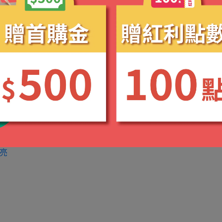
z.co
亮