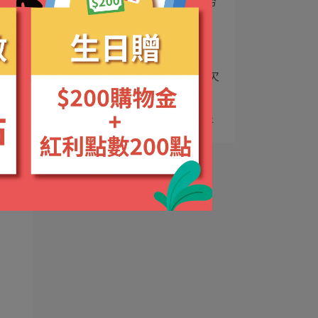
2
25歲後皺紋會比薪水更努
力成長
3
西洋蔘能量發電機
4
每天累的像殭屍?你只是欠
維生素B而已
5
菸鹼酸幫忙你才會睡得好